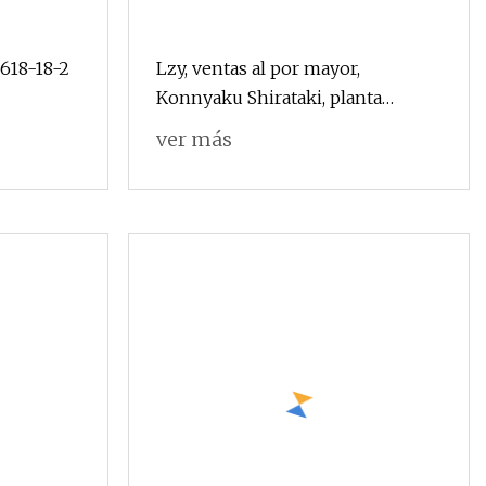
4618-18-2
Lzy, ventas al por mayor,
Konnyaku Shirataki, planta
el azúcar
Natural, comida verde, sin
ver más
os
aditivos, sin grasa, 0 azúcar, baja
en calorías, pérdida de peso,
comida saludable