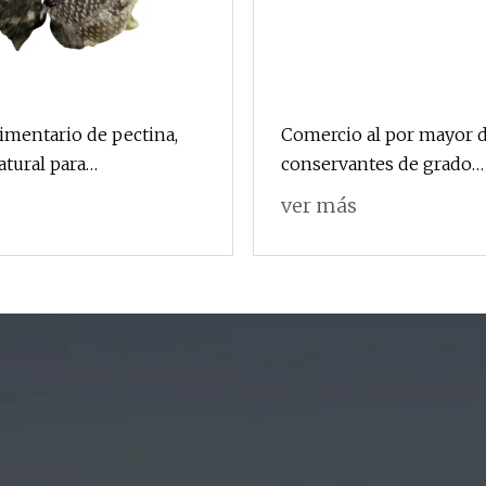
limentario de pectina,
Comercio al por mayor 
atural para
conservantes de grado
/jugo/yogur/malvavisco/mermelada
alimenticio plastificant
ver más
natural benzoato de sodi
alimentario