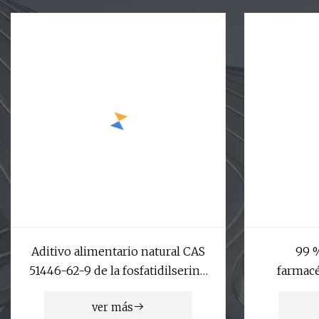
Aditivo alimentario natural CAS
99 
51446-62-9 de la fosfatidilserina
farmacé
del extracto de la soja
ver más