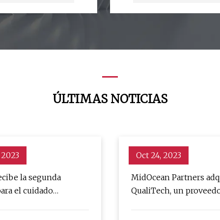
ÚLTIMAS NOTICIAS
 2023
Oct 24, 2023
ecibe la segunda
MidOcean Partners adq
ara el cuidado
QualiTech, un proveedo
zado de la piel
de soluciones innovado
ingredientes alimentari