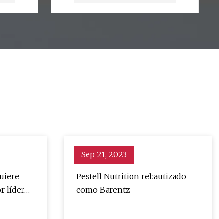
elevada
Sep 21, 2023
uiere
Pestell Nutrition rebautizado
r líder
como Barentz
ras de
os,