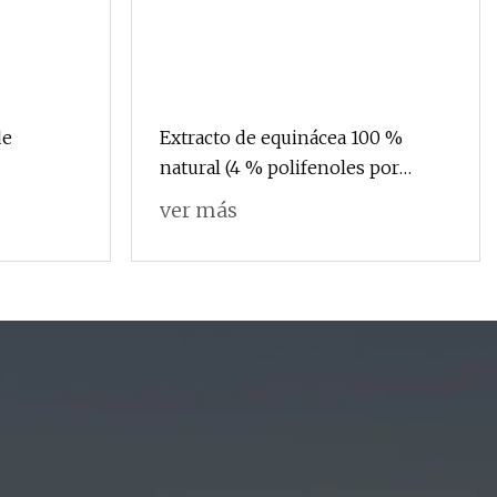
de
Extracto de equinácea 100 %
natural (4 % polifenoles por
e orgánico
HPLC) como aditivo alimentario
ver más
o aditivo