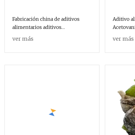
Fabricación china de aditivos
Aditivo a
alimentarios aditivos
Acetovani
alimentarios saludables naturales
02-2
ver más
ver más
Ra50