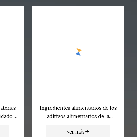
aterias
Ingredientes alimentarios de los
uidado
aditivos alimentarios de la
s
categoría alimenticia del polvo de
ver más
la taurina de Jp/USP de la pureza