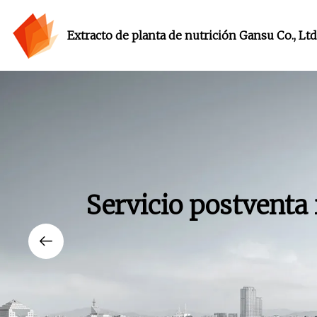
Extracto de planta de nutrición Gansu Co., Ltd
Servicio postventa 