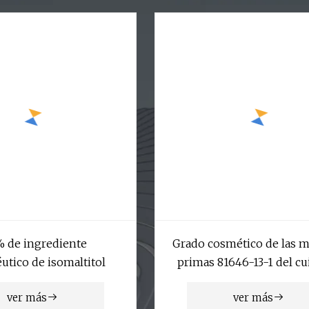
% de ingrediente
Grado cosmético de las m
utico de isomaltitol
primas 81646-13-1 del c
del cabello de Btm
ver más
ver más