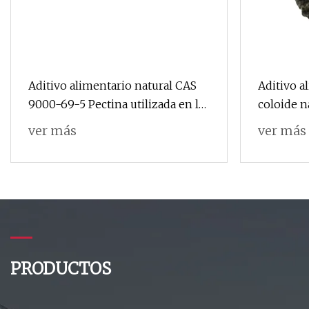
Aditivo alimentario natural CAS
Aditivo a
9000-69-5 Pectina utilizada en la
coloide n
industria alimentaria como
gelatina
ver más
ver más
agente espesante, agente
estabilizador, emulsionante
PRODUCTOS