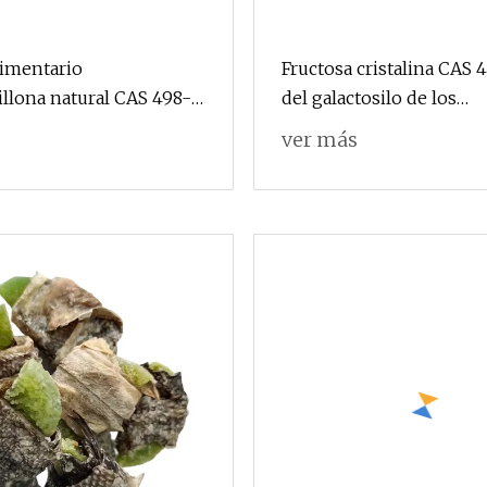
limentario
Fructosa cristalina CAS 
llona natural CAS 498-
del galactosilo de los
edulcorantes naturales d
ver más
de la planta de los aditiv
alimentarios de Hhd