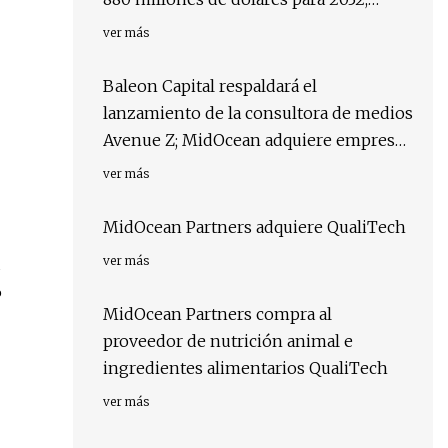
según Graphical Research con
ver más
tecnología de GMI
Baleon Capital respaldará el
lanzamiento de la consultora de medios
Avenue Z; MidOcean adquiere empresa
de alimentos e ingredientes
ver más
MidOcean Partners adquiere QualiTech
ver más
%
MidOcean Partners compra al
proveedor de nutrición animal e
ingredientes alimentarios QualiTech
ver más