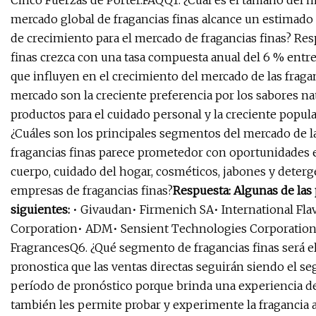
Cinco Fuerzas de Porter.FAQQ1. ¿Cuál es el tamaño del m
mercado global de fragancias finas alcance un estimado d
de crecimiento para el mercado de fragancias finas? Res
finas crezca con una tasa compuesta anual del 6 % entre
que influyen en el crecimiento del mercado de las fraga
mercado son la creciente preferencia por los sabores nat
productos para el cuidado personal y la creciente popula
¿Cuáles son los principales segmentos del mercado de las
fragancias finas parece prometedor con oportunidades 
cuerpo, cuidado del hogar, cosméticos, jabones y deterge
empresas de fragancias finas?
Respuesta: Algunas de las 
siguientes:
• Givaudan• Firmenich SA• International Fla
Corporation• ADM• Sensient Technologies Corporation•
FragrancesQ6. ¿Qué segmento de fragancias finas será el
pronostica que las ventas directas seguirán siendo el s
período de pronóstico porque brinda una experiencia de
también les permite probar y experimente la fragancia 