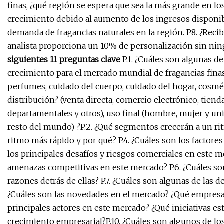
finas, ¿qué región se espera que sea la más grande en l
crecimiento debido al aumento de los ingresos disponible
demanda de fragancias naturales en la región. P8. ¿Reci
analista proporciona un 10% de personalización sin nin
siguientes 11 preguntas clave
P.1. ¿Cuáles son algunas d
crecimiento para el mercado mundial de fragancias finas p
perfumes, cuidado del cuerpo, cuidado del hogar, cosmét
distribución? (venta directa, comercio electrónico, tiend
departamentales y otros), uso final (hombre, mujer y uni
resto del mundo) ?P.2. ¿Qué segmentos crecerán a un rit
ritmo más rápido y por qué? P.4. ¿Cuáles son los factore
los principales desafíos y riesgos comerciales en este me
amenazas competitivas en este mercado? P.6. ¿Cuáles so
razones detrás de ellas? P.7. ¿Cuáles son algunas de las
¿Cuáles son las novedades en el mercado? ¿Qué empresas 
principales actores en este mercado? ¿Qué iniciativas es
crecimiento empresarial?P.10. ¿Cuáles son algunos de l