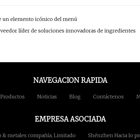
de un elemento icónico del menú
veedor líder de soluciones innovadoras de ingredientes
NAVEGACION RAPIDA
Productos
Noticias
Blog
Contáctenos
M
EMPRESA ASOCIADA
o & metales compañía, Limitado
Shénzhen Hacia lo pr