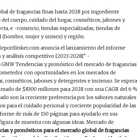
bal de fragancias finas hasta 2028 por ingrediente
do del cuerpo, cuidado del hogar, cosméticos, jabones y
ecta, e -comercio, tiendas especializadas, tiendas de
l (hombre, mujer y unisex) y región.
eportlinker.com anuncia el lanzamiento del informe
 y análisis competitivo [2023-2028]" -
=GNW Tendencias y pronóstico del mercado de fragancias
 prometedor con oportunidades en los mercados de
r, cosméticos, jabones y detergentes e incienso. Se espera
estimado de $8300 millones para 2028 con una CAGR del 6 
ado son la creciente preferencia por los sabores naturales
tos para el cuidado personal y creciente popularidad de las
nforme de más de 150 páginas para ayudarlo en sus
figura de muestra con algunas ideas. Mercado de
cias y pronósticos para el mercado global de fragancias