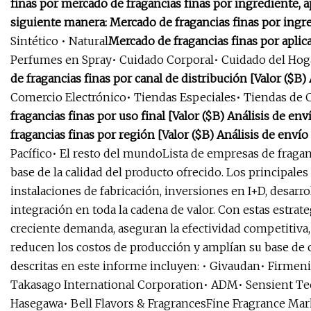
finas por mercado de fragancias finas por ingrediente, apl
siguiente manera: Mercado de fragancias finas por ingred
Sintético • Natural
Mercado de fragancias finas por aplica
Perfumes en Spray• Cuidado Corporal• Cuidado del Hog
de fragancias finas por canal de distribución [Valor ($B)
Comercio Electrónico• Tiendas Especiales• Tiendas de
fragancias finas por uso final [Valor ($B) Análisis de env
fragancias finas por región [Valor ($B) Análisis de envío
Pacífico• El resto del mundoLista de empresas de fraga
base de la calidad del producto ofrecido. Los principale
instalaciones de fabricación, inversiones en I+D, desarr
integración en toda la cadena de valor. Con estas estrate
creciente demanda, aseguran la efectividad competitiva,
reducen los costos de producción y amplían su base de c
descritas en este informe incluyen: • Givaudan• Firmeni
Takasago International Corporation• ADM• Sensient Te
Hasegawa• Bell Flavors & FragrancesFine Fragrance Marke