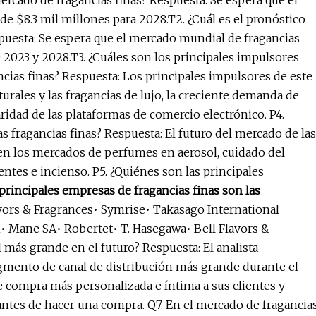
ercado de fragancias finas? Respuesta: Se espera que el
e $8.3 mil millones para 2028.T2. ¿Cuál es el pronóstico
puesta: Se espera que el mercado mundial de fragancias
 2023 y 2028.T3. ¿Cuáles son los principales impulsores
ncias finas? Respuesta: Los principales impulsores de este
urales y las fragancias de lujo, la creciente demanda de
ridad de las plataformas de comercio electrónico. P4.
 fragancias finas? Respuesta: El futuro del mercado de las
en los mercados de perfumes en aerosol, cuidado del
ntes e incienso. P5. ¿Quiénes son las principales
principales empresas de fragancias finas son las
vors & Fragrances• Symrise• Takasago International
 Mane SA• Robertet• T. Hasegawa• Bell Flavors &
 más grande en el futuro? Respuesta: El analista
egmento de canal de distribución más grande durante el
 compra más personalizada e íntima a sus clientes y
antes de hacer una compra. Q7. En el mercado de fragancia