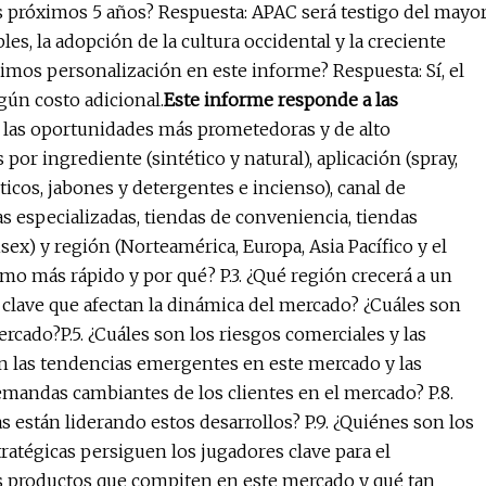
os próximos 5 años? Respuesta: APAC será testigo del mayo
s, la adopción de la cultura occidental y la creciente
bimos personalización en este informe? Respuesta: Sí, el
gún costo adicional.
Este informe responde a las
e las oportunidades más prometedoras y de alto
or ingrediente (sintético y natural), aplicación (spray,
icos, jabones y detergentes e incienso), canal de
as especializadas, tiendas de conveniencia, tiendas
sex) y región (Norteamérica, Europa, Asia Pacífico y el
mo más rápido y por qué? P.3. ¿Qué región crecerá a un
s clave que afectan la dinámica del mercado? ¿Cuáles son
rcado?P.5. ¿Cuáles son los riesgos comerciales y las
n las tendencias emergentes en este mercado y las
 demandas cambiantes de los clientes en el mercado? P.8.
están liderando estos desarrollos? P.9. ¿Quiénes son los
tratégicas persiguen los jugadores clave para el
os productos que compiten en este mercado y qué tan