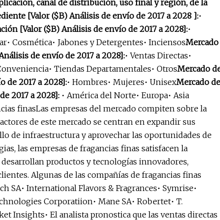
icación, canal de distribución, uso final y región, de la
iente [Valor ($B) Análisis de envío de 2017 a 2028 ]:
•
ción [Valor ($B) Análisis de envío de 2017 a 2028]:
•
ar• Cosmética• Jabones y Detergentes• Inciensos
Mercado
 Análisis de envío de 2017 a 2028]:
• Ventas Directas•
 Conveniencia• Tiendas Departamentales• Otros
Mercado d
ío de 2017 a 2028]:
• Hombres• Mujeres• Unisex
Mercado d
 de 2017 a 2028]:
• América del Norte• Europa• Asia
ncias finasLas empresas del mercado compiten sobre la
s actores de este mercado se centran en expandir sus
ollo de infraestructura y aprovechar las oportunidades de
gias, las empresas de fragancias finas satisfacen la
 desarrollan productos y tecnologías innovadores,
lientes. Algunas de las compañías de fragancias finas
ch SA• International Flavors & Fragrances• Symrise•
chnologies Corporatiion• Mane SA• Robertet• T.
t Insights• El analista pronostica que las ventas directas