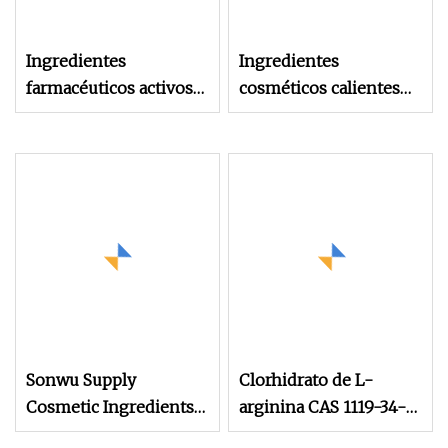
Ingredientes
Ingredientes
farmacéuticos activos
cosméticos calientes
3-morfolinona CAS 109
Octapéptido-2 para
11-5
ingredientes de
crecimiento del cabello
Sonwu Supply
Clorhidrato de L-
Cosmetic Ingredients
arginina CAS 1119-34-2
Grade CAS 96507-89-0
Ingrediente