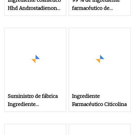
Ingrediente cosmético
99 % de ingrediente
Hhd Androstadienone
farmacéutico de
CAS 4075-07-4 4, 16-
isomaltitol
Androstadien-3-One /
Androstadienone 99%
para perfume
Suministro de fábrica
Ingrediente
Ingrediente
Farmacéutico Citicolina
antiarrugas Mu-
Conotoxin Cnciii CAS
936616-33-0