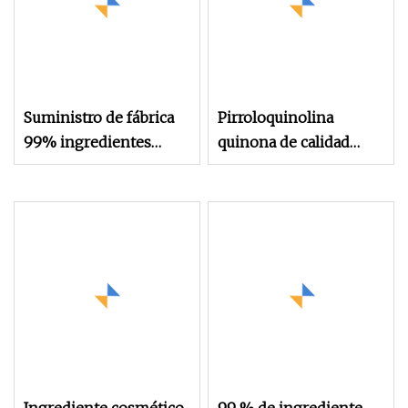
Suministro de fábrica
Pirroloquinolina
99% ingredientes
quinona de calidad
cosméticos de
superior CAS No.
ceramida CAS 100403-
122628-50-6
19-8 con precio a
Ingrediente
granel
farmacéutico