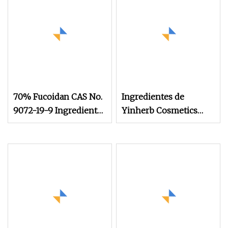
70% Fucoidan CAS No.
Ingredientes de
9072-19-9 Ingrediente
Yinherb Cosmetics
farmacéutico
Acetil Hexapéptido-38
Referencia: Polvo de
mama CAS 1400634-
44-7