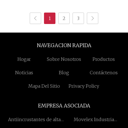
Bifida Ferment Lysate
alimentario
1
2
3
NAVEGACION RAPIDA
Hogar
Sobre Nosotros
Productos
Noticias
Blog
Contáctenos
Mapa Del Sitio
Privacy Policy
EMPRESA ASOCIADA
Antiincrustantes de alta
Movelex Industria
calidad
Empresa Limitada