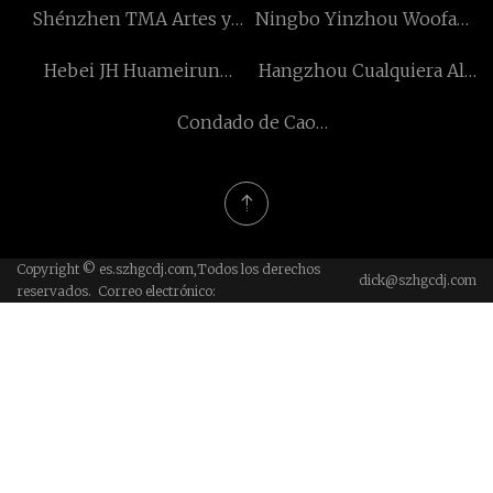
Shénzhen TMA Artes y
Ningbo Yinzhou Woofan
manualidades Co.,
Industria & Comercio Co.,
Hebei JH Huameirun
Hangzhou Cualquiera Al
Limitado
Limitado.
Energía Ahorro
aire libre Ocio Productos
Condado de Cao
Tecnología Co., Ltd.
Co., Limitado.
Huifengyuan Wooden Co.,
Ltd.
Copyright © es.szhgcdj.com,Todos los derechos
dick@szhgcdj.com
reservados. Correo electrónico: