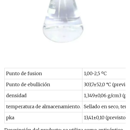
Punto de fusion
1,00-2,5 ºC
Punto de ebullición
303,7±52,0 °C (previst
densidad
1,349±0,06 g/cm3 (pr
temperatura de almacenamiento.
Sellado en seco, te
pka
13,41±0,10 (previsto)