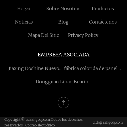
Hogar
Sobre Nosotros
Productos
Noticias
Blog
Contáctenos
Mapa Del Sitio
Privacy Policy
EMPRESA ASOCIADA
Jiaxing Doshine Nuevo
fábrica colorida de paneles
Material Co., Ltd
de yeso de pvc
Dongguan Lihao Bearing
Co., Ltd
Copyright © es.szhgcdj.com,Todos los derechos
dick@szhgcdj.com
reservados. Correo electrónico: