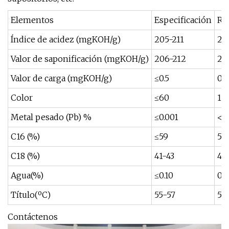
Elementos
Especificación
Re
Índice de acidez (mgKOH/g)
205-211
210
Valor de saponificación (mgKOH/g)
206-212
211
Valor de carga (mgKOH/g)
≤0.5
0.1
Color
≤60
18
Metal pesado (Pb) %
≤0.001
<0
C16 (%)
≤59
56
C18 (%)
41-43
42.
Agua(%)
≤0.10
0.
Título(ºC)
55-57
55,
Contáctenos