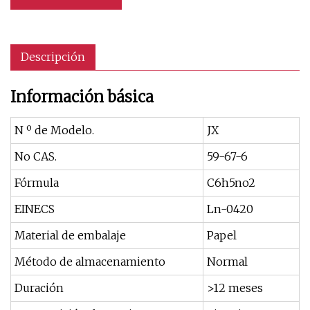
Descripción
Información básica
N º de Modelo.
JX
No CAS.
59-67-6
Fórmula
C6h5no2
EINECS
Ln-0420
Material de embalaje
Papel
Método de almacenamiento
Normal
Duración
>12 meses